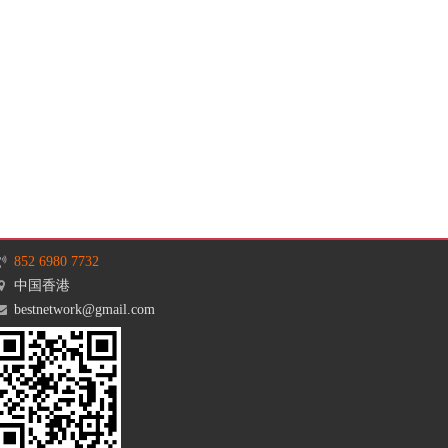
852 6980 7732
中国香港
bestnetwork@gmail.com