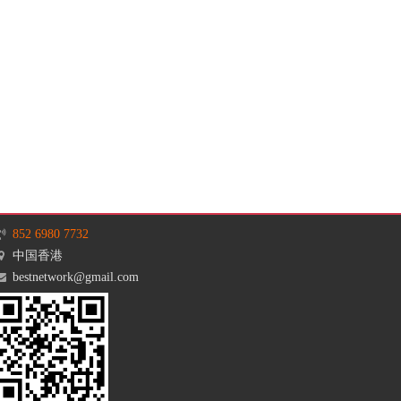
852 6980 7732
中国香港
bestnetwork@gmail.com