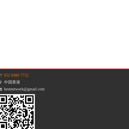
852 6980 7732
中国香港
bestnetwork@gmail.com