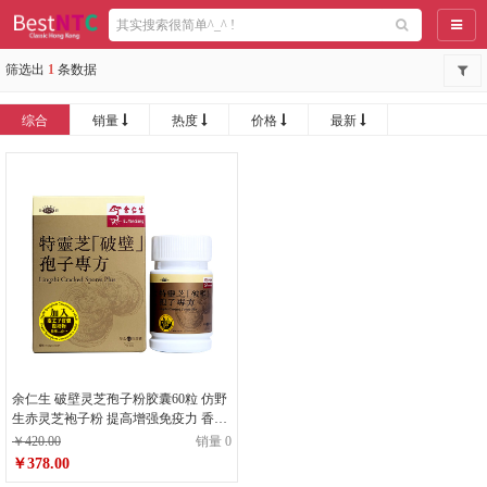
导航
筛选出
1
条数据
综合
销量
热度
价格
最新
余仁生 破壁灵芝孢子粉胶囊60粒 仿野
生赤灵芝袍子粉 提高增强免疫力 香港
进口 滋补营养保健品
￥420.00
销量 0
￥378.00